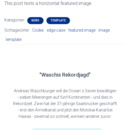
This post tests a horizontal featured image.
Kategorien:
NEWS
TEMPLATE
Schlagwörter:
Codex
edge case
featured image
image
template
"Waschis Rekordjagd"
Andreas Waschburger will die Ocean´s Seven bewältigen
- sieben Meerengen auf fünf Kontinenten - und dies in
Rekordzeit. Zwei hat der 37-jährige Saarbrücker geschafft
- erst den Ärmelkanal und jetzt den Molokai-Kanal bei
Hawaii - zweimal so schnell, wie kein anderer zuvor.