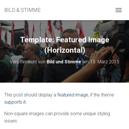
BILD & STIMME
N
A
V
I
G
Template: Featured Image
A
T
(Horizontal)
I
O
Veröffentlicht von
Bild und Stimme
am
15. März 2015
N
U
M
S
C
H
This post should display a
featured image
, if the theme
A
supports it
.
L
T
Non-square images can provide some unique styling
E
N
issues.