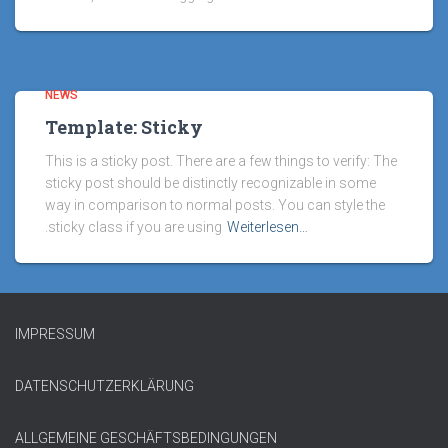
NEWS
Template: Sticky
This is a sticky post. There are a few things to verify: The
sticky post should be distinctly recognizable in some
way in comparison to normal posts. You can style the
.sticky class if you are using
Weiterlesen…
IMPRESSUM
DATENSCHUTZERKLÄRUNG
ALLGEMEINE GESCHÄFTSBEDINGUNGEN