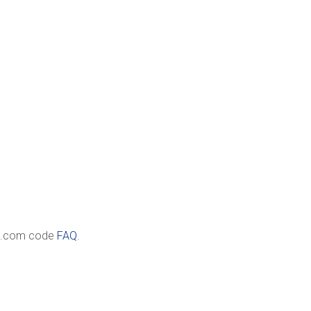
ss.com code
FAQ
.