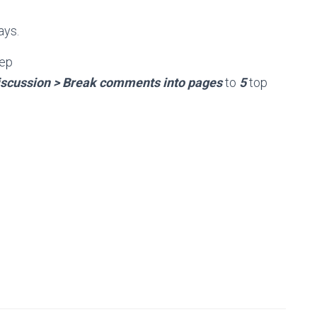
ays.
eep
Discussion > Break comments into pages
to
5
top