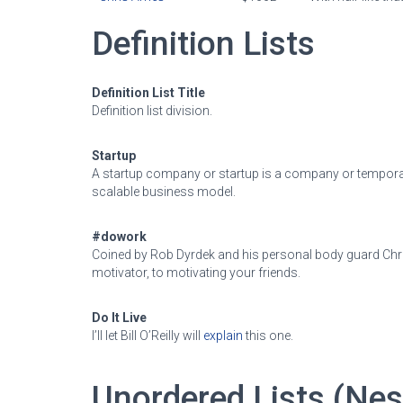
Definition Lists
Definition List Title
Definition list division.
Startup
A startup company or startup is a company or temporar
scalable business model.
#dowork
Coined by Rob Dyrdek and his personal body guard Chri
motivator, to motivating your friends.
Do It Live
I’ll let Bill O’Reilly will
explain
this one.
Unordered Lists (Nes