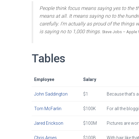
People think focus means saying yes to the thi
means at all. It means saying no to the hundr
carefully. I’m actually as proud of the things
is saying no to 1,000 things.
Steve Jobs – Apple 
Tables
Employee
Salary
John Saddington
$1
Because that’s al
Tom McFarlin
$100K
For all the blogg
Jared Erickson
$100M
Pictures are wor
Chris Ames
$100B
With hair like th