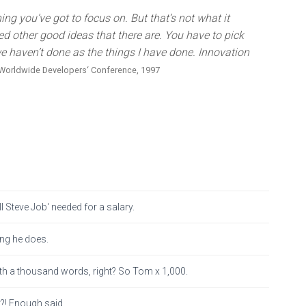
ng you’ve got to focus on. But that’s not what it
ed other good ideas that there are. You have to pick
 we haven’t done as the things I have done. Innovation
Worldwide Developers‘ Conference, 1997
l Steve Job‘ needed for a salary.
ing he does.
th a thousand words, right? So Tom x 1,000.
at?! Enough said…