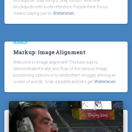
blockquote: Stay hungry. Stay foolish. Multi line
blockquote with a cite reference: People think focus
means saying yes to
Weiterlesen…
MARKUP
Markup: Image Alignment
Welcome to image alignment! The best way to
demonstrate the ebb and flow of the various image
positioning options is to nestle them snuggly among an
ocean of words. Grab a paddle and let’s get
Weiterlesen…