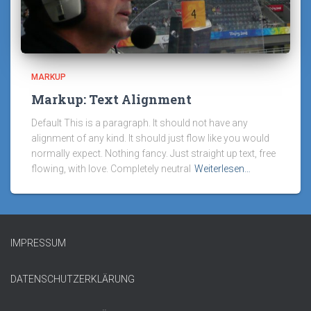
MARKUP
Markup: Text Alignment
Default This is a paragraph. It should not have any
alignment of any kind. It should just flow like you would
normally expect. Nothing fancy. Just straight up text, free
flowing, with love. Completely neutral
Weiterlesen…
IMPRESSUM
DATENSCHUTZERKLÄRUNG