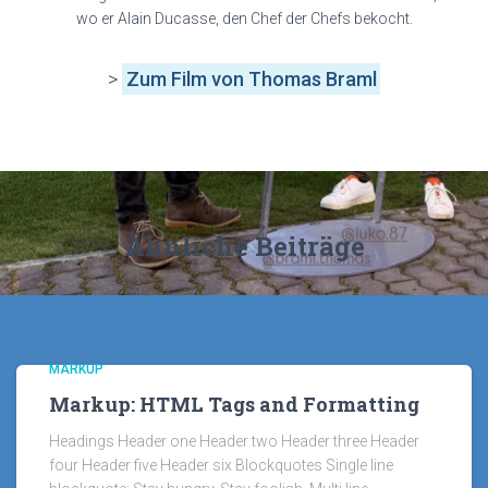
wo er Alain Ducasse, den Chef der Chefs bekocht.
>
Zum Film von Thomas Braml
Ähnliche Beiträge
MARKUP
Markup: HTML Tags and Formatting
Headings Header one Header two Header three Header
four Header five Header six Blockquotes Single line