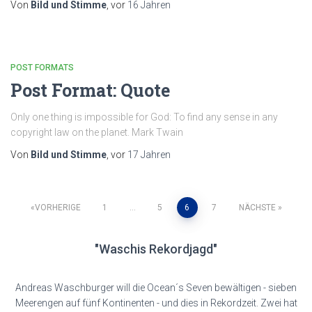
Von
Bild und Stimme
, vor
16 Jahren
POST FORMATS
Post Format: Quote
Only one thing is impossible for God: To find any sense in any
copyright law on the planet. Mark Twain
Von
Bild und Stimme
, vor
17 Jahren
Seitennummerierung
VORHERIGE
1
…
5
6
7
NÄCHSTE
der
"Waschis Rekordjagd"
Beiträge
Andreas Waschburger will die Ocean´s Seven bewältigen - sieben
Meerengen auf fünf Kontinenten - und dies in Rekordzeit. Zwei hat