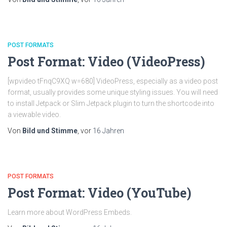
POST FORMATS
Post Format: Video (VideoPress)
[wpvideo tFnqC9XQ w=680] VideoPress, especially as a video post
format, usually provides some unique styling issues. You will need
to install Jetpack or Slim Jetpack plugin to turn the shortcode into
a viewable video.
Von
Bild und Stimme
, vor
16 Jahren
POST FORMATS
Post Format: Video (YouTube)
Learn more about WordPress Embeds.