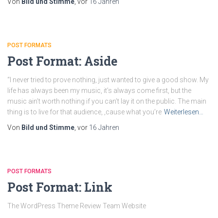
Von
Bild und Stimme
, vor
16 Jahren
POST FORMATS
Post Format: Aside
“I never tried to prove nothing, just wanted to give a good show. My
life has always been my music, it’s always come first, but the
music ain’t worth nothing if you can’t lay it on the public. The main
thing is to live for that audience, ‚cause what you’re
Weiterlesen…
Von
Bild und Stimme
, vor
16 Jahren
POST FORMATS
Post Format: Link
The WordPress Theme Review Team Website